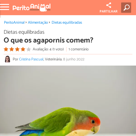
PARTILHAR
PeritoAnimal
Alimentação
Dietas equilibradas
Dietas equilibradas
O que os agapornis comem?
Avaliação: 4 (1 voto)
1 comentário
Por
Cristina Pascual
, Veterinária.
8 junho 2022