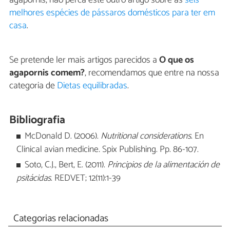
agapornis, não perca este outro artigo sobre as
seis
melhores espécies de pássaros domésticos para ter em
casa
.
Se pretende ler mais artigos parecidos a
O que os
agapornis comem?
, recomendamos que entre na nossa
categoria de
Dietas equilibradas
.
Bibliografia
McDonald D. (2006).
Nutritional considerations
. En
Clinical avian medicine
.
Spix Publishing. Pp. 86-107.
Soto, C.J., Bert, E. (2011).
Principios de la alimentación de
psitácidas
. REDVET; 12(11):1-39
Categorias relacionadas