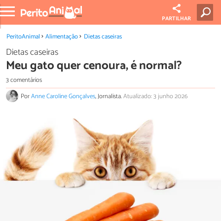
PARTILHAR
PeritoAnimal
Alimentação
Dietas caseiras
Dietas caseiras
Meu gato quer cenoura, é normal?
3 comentários
Por
Anne Caroline Gonçalves
, Jornalista.
Atualizado: 3 junho 2026