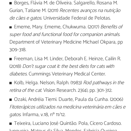
Borges, Flávia M. de Oliveira. Salgarello, Rosana M.
Gurian, Tatiane M. (2011)
Recentes avanços na nutrição
de cães e gatos
. Universidade Federal de Pelotas.
Ememe, Mary. Ememe, Chukwuma. (2017)
Benefits of
super food and functional food for companion animals
.
Department of Veterinary Medicine Michael Okpara, pp
309-318.
Freeman, Lisa M. Linder, Deborah E. Heinze, Cailin R.
(2018)
Don’t sugar coat it: the best diets for cats with
diabetes.
Cummings Veterinary Medical Center.
Kolb, Helga. Nelson, Ralph. (1983)
Rod pathways in the
retina of the cat
. Vision Research. 23(4), pp. 301-312.
Ozaki, Andréia Tiemi. Duarte, Paula da Cunha. (2006)
Fitoterápicos utilizados na medicina veterinária em cães e
gatos
. Infarma, v.18, nº 11/12.
Teixeira, Luciano José Quintão. Pola, Cícero Cardoso.