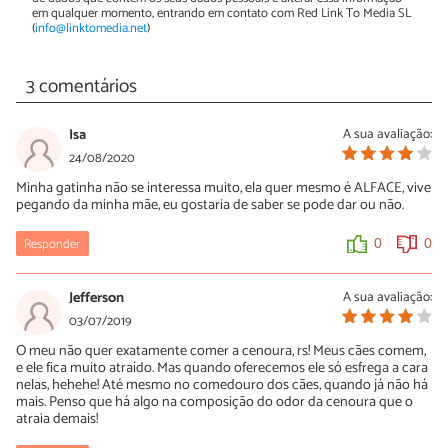
em qualquer momento, entrando em contato com Red Link To Media SL
(
info@linktomedia.net
)
3 comentários
Isa
A sua avaliação:
24/08/2020
Minha gatinha não se interessa muito, ela quer mesmo é ALFACE, vive
pegando da minha mãe, eu gostaria de saber se pode dar ou não.
Responder
0
0
Jefferson
A sua avaliação:
03/07/2019
O meu não quer exatamente comer a cenoura, rs! Meus cães comem,
e ele fica muito atraído. Mas quando oferecemos ele só esfrega a cara
nelas, hehehe! Até mesmo no comedouro dos cães, quando já não há
mais. Penso que há algo na composição do odor da cenoura que o
atraia demais!