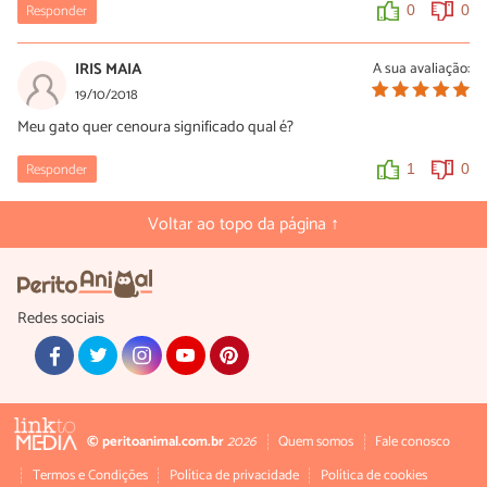
Responder
0
0
IRIS MAIA
A sua avaliação:
19/10/2018
Meu gato quer cenoura significado qual é?
Responder
1
0
Voltar ao topo da página ↑
Redes sociais
© peritoanimal.com.br
2026
Quem somos
Fale conosco
Termos e Condições
Política de privacidade
Política de cookies