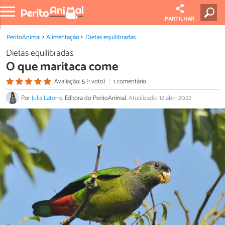
PARTILHAR
PeritoAnimal
Alimentação
Dietas equilibradas
Dietas equilibradas
O que maritaca come
Avaliação: 5 (1 voto)
1 comentário
Por
Julia Latorre
, Editora do PeritoAnimal.
Atualizado: 12 abril 2022