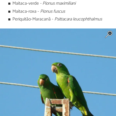
Maitaca-verde
- Pionus maximiliani
Maitaca-roxa -
Pionus fuscus
Periquitão-Maracanã -
Psittacara leucophthalmus