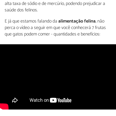
alta taxa de sódio e de mercúrio, podendo prejudicar a
saúde dos felinos.
E já que estamos falando da
alimentação felina
, não
perca o vídeo a seguir em que você conhecerá 7 frutas
que gatos podem comer - quantidades e benefícios: