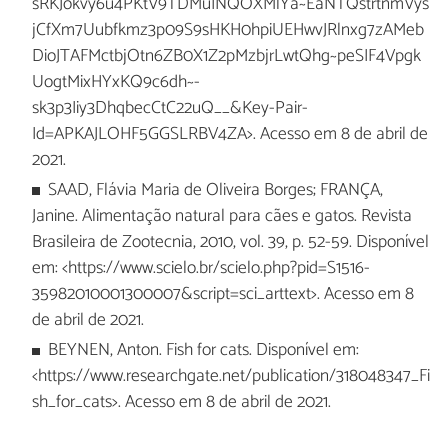
sRKJokvy6u4PKtV9TDMuINQOXMlYa~EaNTQstrtnmVys
jCfXm7Uubfkmz3p09S9sHKH0hpiUEHwvJRlnxg7zAMeb
DioJTAFMctbjOtn6ZB0X1Z2pMzbjrLwtQhg~peSIF4Vpgk
UogtMixHYxKQ9c6dh~-
sk3p3Iiy3DhqbecCtC22uQ__&Key-Pair-
Id=APKAJLOHF5GGSLRBV4ZA>. Acesso em 8 de abril de
2021.
SAAD, Flávia Maria de Oliveira Borges; FRANÇA,
Janine. Alimentação natural para cães e gatos. Revista
Brasileira de Zootecnia, 2010, vol. 39, p. 52-59. Disponível
em: <https://www.scielo.br/scielo.php?pid=S1516-
35982010001300007&script=sci_arttext>. Acesso em 8
de abril de 2021.
BEYNEN, Anton. Fish for cats. Disponível em:
<https://www.researchgate.net/publication/318048347_Fi
sh_for_cats>. Acesso em 8 de abril de 2021.