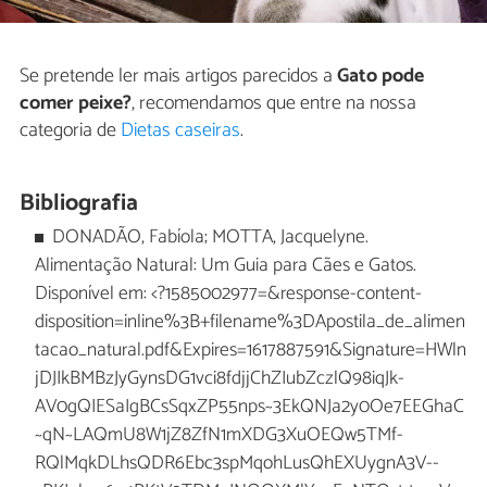
Se pretende ler mais artigos parecidos a
Gato pode
comer peixe?
, recomendamos que entre na nossa
categoria de
Dietas caseiras
.
Bibliografia
DONADÃO, Fabíola; MOTTA, Jacquelyne.
Alimentação Natural: Um Guia para Cães e Gatos.
Disponível em: <?1585002977=&response-content-
disposition=inline%3B+filename%3DApostila_de_alimen
tacao_natural.pdf&Expires=1617887591&Signature=HWln
jDJIkBMBzJyGynsDG1vci8fdjjChZIubZczlQ98iqJk-
AV0gQIESaIgBCsSqxZP55nps~3EkQNJa2y0Oe7EEGhaC
~qN~LAQmU8W1jZ8ZfN1mXDG3XuOEQw5TMf-
RQlMqkDLhsQDR6Ebc3spMqohLusQhEXUygnA3V--