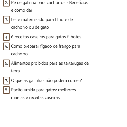
2.
Pé de galinha para cachorros - Benefícios
e como dar
3.
Leite maternizado para filhote de
cachorro ou de gato
4.
6 receitas caseiras para gatos filhotes
5.
Como preparar fígado de frango para
cachorro
6.
Alimentos proibidos para as tartarugas de
terra
7.
O que as galinhas não podem comer?
8.
Ração úmida para gatos: melhores
marcas e receitas caseiras