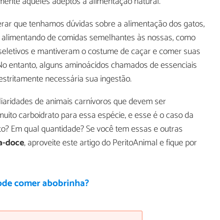
lmente aqueles adeptos à alimentação natural.
erar que tenhamos dúvidas sobre a alimentação dos gatos,
 alimentando de comidas semelhantes às nossas, como
seletivos e mantiveram o costume de caçar e comer suas
 No entanto, alguns aminoácidos chamados de essenciais
estritamente necessária sua ingestão.
iaridades de animais carnívoros que devem ser
uito carboidrato para essa espécie, e esse é o caso da
ato? Em qual quantidade? Se você tem essas e outras
a-doce
, aproveite este artigo do PeritoAnimal e fique por
ode comer abobrinha?