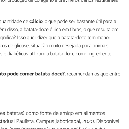
hor produção de colágeno e previne os danos resultantes
quantidade de
cálcio
, o que pode ser bastante útil para a
m disso, a batata-doce é rica em fibras, o que resulta em
significa? Isso quer dizer que a batata-doce tem menor
cos de glicose, situação muito desejada para animais
s e diabéticos utilizam a batata doce como ingrediente.
ato pode comer batata-doce?
, recomendamos que entre
oea batatas) como fonte de amigo em alimentos
tadual Paulista, Campus Jaboticabal, 2020. Disponível