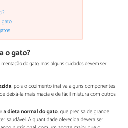
o?
 gato
gatos
a o gato?
alimentação do gato, mas alguns cuidados devem ser
ozida
, pois o cozimento inativa alguns componentes
de deixá-la mais macia e de fácil mistura com outros
r a dieta normal do gato
, que precisa de grande
er saudável. A quantidade oferecida deverá ser
lanço nutricional, com um aporte maior que o