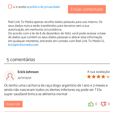
Li e aceito a
política de privacidade
Enviar comentário
Red Link To Media apenas recolhe dados pessoais para uso interno. Os
seus dados nunca serão transferidos para terceiros sem a sua
autorização, em nenhuma circunstância.
De acordo com a lei de 8 de dezembro de 1992, você pode acessar a base
de dados que contém os seus dados pessoais e alterar essa informação
em qualquer momento, entrando em contato com Red Link To Media SL
(
info@linktomedia.net
)
5 comentários
Erick Johnson
A sua avaliação:
22/11/2021
Oi, tenho uma cachorra da raça dogo argentino de 1 ano e 3 meses e
ainda não nasceram todos os dentes inferiores oq pode ser ? Ela
super saudável brinca se alimenta normal
Responder
0
0