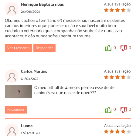
Henrique Baptista ribas
A sua avaliação:
24/06/2021
Olá, meu cachorro tem 1 ano e 7 messes e não nasceram os dentes
caninos inferiores oque pode ser o cão é saudável muito bem
cuidado o veterinário que acompanha não soube falar nunca viu
acontecer, o cão nunca sofreu nenhum trauma
Ver
1
resposta
Responder
0
0
Cibeli
07/01/2023
Carlos Martins
A sua avaliação:
Os do meu tb não nasceram 🙁
01/04/2021
O meu pitbull de 4 meses perdeu esse dente
0
0
canino.Será que nasce de novo???
Responder
0
0
Luana
A sua avaliação:
17/02/2020