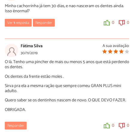
Minha cachorrinha já tem 30 dias, e nao nasceram os dentes ainda.
Isso énormal?
Ver
1
resposta
Responder
0
0
Ísis
25/04/2023
Fátima Silva
A sua avaliação:
Os dentes do meu cachorro também não nasceram ainda 🥴
30/11/2019
O lá. Tenho uma pincher de mais ou menos 5 anos que está perdendo
0
0
os dentes.
Os dentes da frente estão moles .
Sirva pra ela a mesma ração que sempre comeu GRAN PLUS mini
adulto.
Quero saber se os dentinhos nascem de novo. O QUE DEVO FAZER.
OBRIGADA.
Responder
0
0