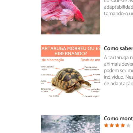
do
sudeste asi
adaptabilida
tornando-o u
Como saber 
A tartaruga 
animais deve
podem
ser mu
indivíduo. Ne
de adaptação
Como monta