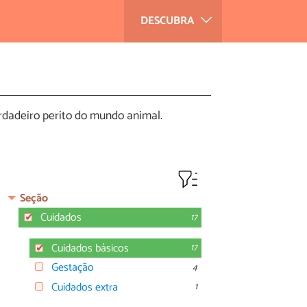
DESCUBRA
rdadeiro perito do mundo animal.
Seção
Cuidados
17
Cuidados básicos
17
Gestação
4
Cuidados extra
1