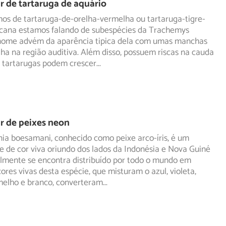
 de tartaruga de aquário
os de tartaruga-de-orelha-vermelha ou tartaruga-tigre-
cana estamos falando de subespécies da Trachemys
ome advém da aparência tipica dela com umas manchas
ha na região auditiva. Além disso, possuem riscas na cauda
s tartarugas podem crescer
...
r de peixes neon
ia boesamani, conhecido como peixe arco-íris, é um
 de cor viva oriundo dos lados da Indonésia e Nova Guiné
lmente se encontra distribuído por todo o mundo em
cores vivas desta espécie, que misturam o azul, violeta,
melho e branco, converteram
...