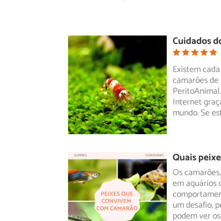
Cuidados d
Existem cada
camarões de 
PeritoAnimal
Internet graç
mundo. Se es
Quais peix
Os camarões, 
em aquários d
comportame
um desafio, p
podem ver os