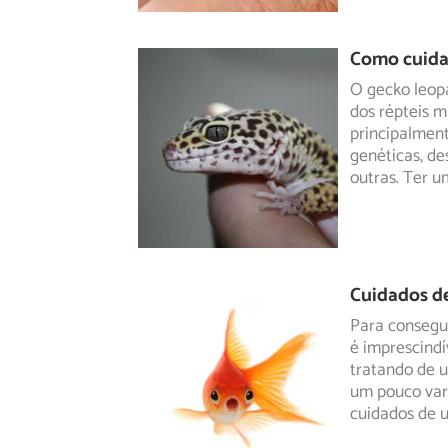
Como cuida
O gecko leop
dos répteis m
principalmen
genéticas, de
outras. Ter u
Cuidados d
Para consegui
é imprescindí
tratando
de u
um pouco vari
cuidados de 