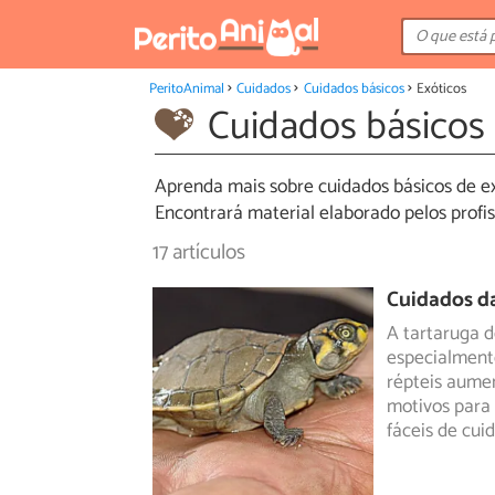
PeritoAnimal
Cuidados
Cuidados básicos
Exóticos
Cuidados básicos 
Aprenda mais sobre cuidados básicos de e
Encontrará material elaborado pelos profiss
17 artículos
Cuidados da
A tartaruga 
especialmente
répteis
aument
motivos para
fáceis de cui