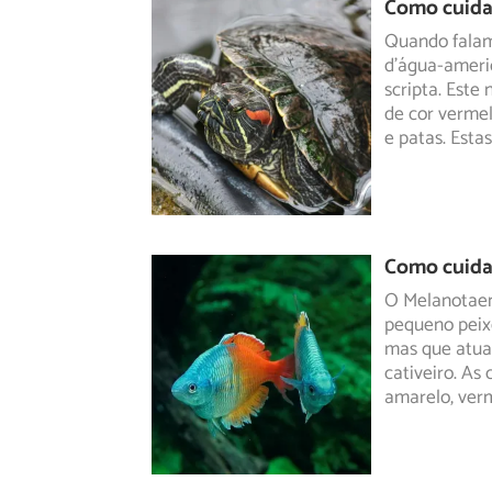
Como cuidar
Quando falam
d’água-ameri
scripta. Este
n
de cor vermel
e patas. Esta
Como cuida
O Melanotaen
pequeno peixe
mas que
atua
cativeiro. As 
amarelo, ver