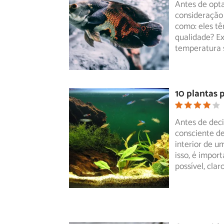
Antes de opta
consideração
como: eles t
qualidade? Ex
temperatura 
10 plantas 
Antes de deci
consciente d
interior de
um 
isso, é impor
possível, clar