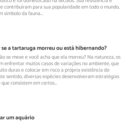
ático e foi domesticado há séculos. Sua resistência e
de contribuíram para sua popularidade em todo o mundo,
m símbolo da fauna
...
se a tartaruga morreu ou está hibernando?
não se mexe e você acha que ela morreu? Na natureza, os
m enfrentar muitos casos de variações no ambiente, que
ito duras e colocar em risco a própria existência do
ste sentido, diversas espécies desenvolveram estratégias
 que consistem em certos
...
r um aquário