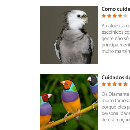
Como cuidar
A calopsita o
escolhidos c
gente não só
principalment
muito mansin
Cuidados d
Os Diamante 
muito famosos
porque eles
p
personalidad
de estimação 