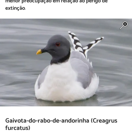
menor preocupação em relação ao perigo de
extinção
.
Gaivota-do-rabo-de-andorinha (Creagrus
furcatus)