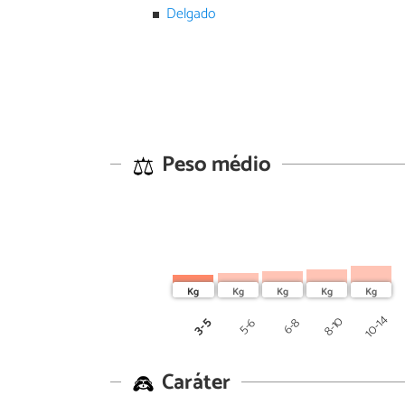
Delgado
Peso médio
10-14
8-10
3-5
5-6
6-8
Caráter