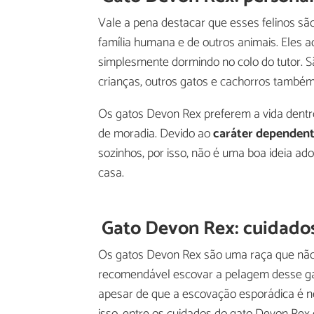
Vale a pena destacar que esses felinos s
família humana e de outros animais. Eles
simplesmente dormindo no colo do tutor. 
crianças, outros gatos e cachorros também p
Os gatos Devon Rex preferem a vida dentro
de moradia. Devido ao
caráter dependen
sozinhos, por isso, não é uma boa ideia a
casa.
Gato Devon Rex: cuidado
Os gatos Devon Rex são uma raça que não 
recomendável escovar a pelagem desse gato
apesar de que a escovação esporádica é ne
isso, entre os cuidados do gato Devon Rex