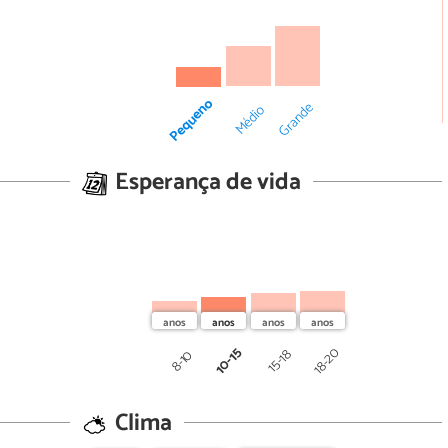
Pequeno
Grande
Médio
Esperança de vida
10-15
18-20
15-18
8-10
Clima