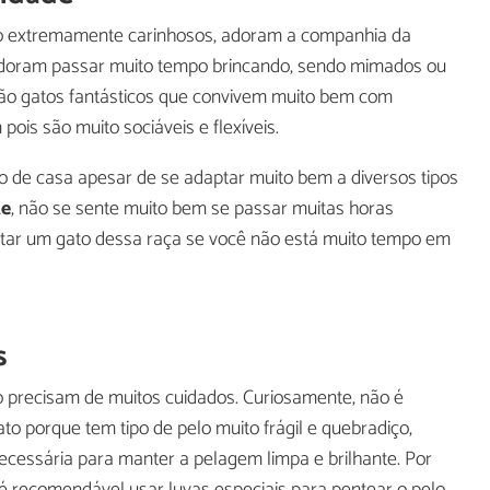
ão extremamente carinhosos, adoram a companhia da
 adoram passar muito tempo brincando, sendo mimados ou
São gatos fantásticos que convivem muito bem com
ois são muito sociáveis e flexíveis.
 de casa apesar de se adaptar muito bem a diversos tipos
te
, não se sente muito bem se passar muitas horas
dotar um gato dessa raça se você não está muito tempo em
s
precisam de muitos cuidados. Curiosamente, não é
 porque tem tipo de pelo muito frágil e quebradiço,
cessária para manter a pelagem limpa e brilhante. Por
 é recomendável usar luvas especiais para pentear o pelo