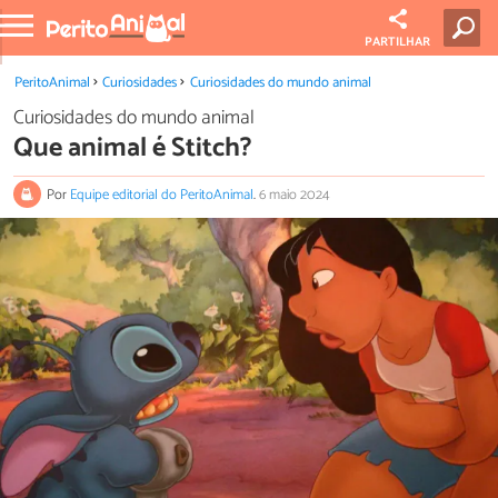
PARTILHAR
PeritoAnimal
Curiosidades
Curiosidades do mundo animal
Curiosidades do mundo animal
Que animal é Stitch?
Por
Equipe editorial do PeritoAnimal
.
6 maio 2024