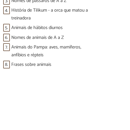
3.
Nomes de pássaros de A a Z
4.
História de Tilikum - a orca que matou a
treinadora
5.
Animais de hábitos diurnos
6.
Nomes de animais de A a Z
7.
Animais do Pampa: aves, mamíferos,
anfíbios e répteis
8.
Frases sobre animais