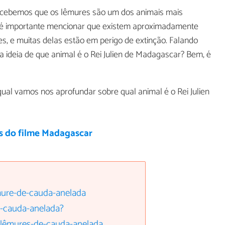
rcebemos que os lêmures são um dos animais mais
o, é importante mencionar que existem aproximadamente
s, e muitas delas estão em perigo de extinção. Falando
a ideia de que animal é o Rei Julien de Madagascar? Bem, é
qual vamos nos aprofundar sobre qual animal é o Rei Julien
s do filme Madagascar
êmure-de-cauda-anelada
e-cauda-anelada?
s lêmures-de-cauda-anelada