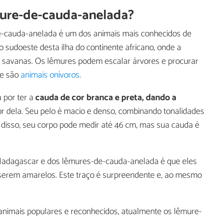
êmure-de-cauda-anelada?
e-cauda-anelada é um dos animais mais conhecidos de
 sudoeste desta ilha do continente africano, onde a
 savanas. Os lêmures podem escalar árvores e procurar
ue são
animais onívoros
.
 por ter a
cauda de cor branca e preta, dando a
r dela. Seu pelo é macio e denso, combinando tonalidades
 disso, seu corpo pode medir até 46 cm, mas sua cauda é
me Madagascar e dos lêmures-de-cauda-anelada é que eles
 serem amarelos. Este traço é surpreendente e, ao mesmo
animais populares e reconhecidos, atualmente os lêmure-