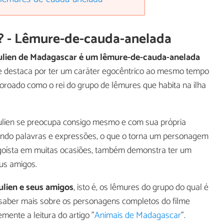
en? - Lêmure-de-cauda-anelada
Julien de Madagascar é um lêmure-de-cauda-anelada
se destaca por ter um caráter egocêntrico ao mesmo tempo
roado como o rei do grupo de lêmures que habita na ilha
Julien se preocupa consigo mesmo e com sua própria
ando palavras e expressões, o que o torna um personagem
 egoísta em muitas ocasiões, também demonstra ter um
us amigos.
ulien e seus amigos
, isto é, os lêmures do grupo do qual é
m saber mais sobre os personagens completos do filme
ente a leitura do artigo "
Animais de Madagascar
".