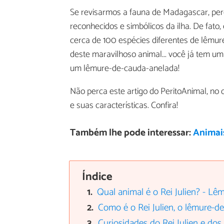
Se revisarmos a fauna de Madagascar, pe
reconhecidos e simbólicos da ilha. De fat
cerca de 100 espécies diferentes de lêmure
deste maravilhoso animal... você já tem um
um lêmure-de-cauda-anelada!
Não perca este artigo do PeritoAnimal, no 
e suas características. Confira!
Também lhe pode interessar:
Animai
Índice
Qual animal é o Rei Julien? - L
Como é o Rei Julien, o lêmure-d
Curiosidades do Rei Julien e do