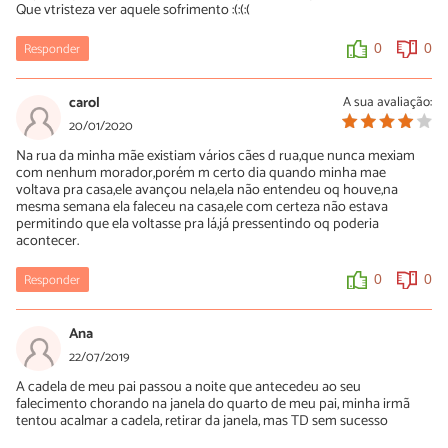
Que vtristeza ver aquele sofrimento :(:(:(
Responder
0
0
carol
A sua avaliação:
20/01/2020
Na rua da minha mãe existiam vários cães d rua,que nunca mexiam
com nenhum morador,porém m certo dia quando minha mae
voltava pra casa,ele avançou nela,ela não entendeu oq houve,na
mesma semana ela faleceu na casa,ele com certeza não estava
permitindo que ela voltasse pra lá,já pressentindo oq poderia
acontecer.
Responder
0
0
Ana
22/07/2019
A cadela de meu pai passou a noite que antecedeu ao seu
falecimento chorando na janela do quarto de meu pai, minha irmã
tentou acalmar a cadela, retirar da janela, mas TD sem sucesso