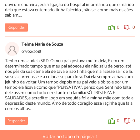
ouvi um choreiro , era a ligação do hospital informando que o marido
dela que estava enternado tinha falecido , não sei como mais os cães
sabiam.....
Responder
0
0
Telma Maria de Souza
07/02/2018
Tenho uma cadela SRD. O meu pai gostava muito dela, E em um
determinado tempo que meu pai adoeceu ela não saiu de perto, até
nos pés da sua cama ela deitava e não tinha quem a fizesse sair de lá,
só se a carregasse e a colocasse para fora. Daí ela sempre achava um
jeitinho de voltar. Um tempo depois meu pai veio a óbito e por um
tempo ela ficava como que "PENSATIVA", penso que: Sentindo falta
dele assim como todo o restante da família: SÓ TRISTEZA E
SAUDADES, e acredite: Logo em seguida foi a minha mãe com toda a
depressão deste mundo. Amo de todo coração essa raçinha que fala
com os olhos.
Responder
0
0
Voltar ao topo da página ↑