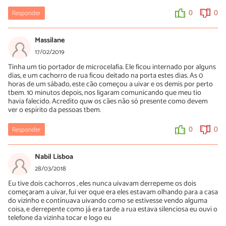
Responder
0
0
Massilane
17/02/2019
Tinha um tio portador de microcelafia. Ele ficou internado por alguns
dias, e um cachorro de rua ficou deitado na porta estes dias. As 0
horas de um sábado, este cão começou a uivar e os demis por perto
tbem. 10 minutos depois, nos ligaram comunicando que meu tio
havia falecido. Acredito quw os cães não só presente como devem
ver o espírito da pessoas tbem.
Responder
0
0
Nabil Lisboa
28/03/2018
Eu tive dois cachorros , eles nunca uivavam derrepeme os dois
começaram a uivar, fui ver oque era eles estavam olhando para a casa
do vizinho e contínuava uivando como se estivesse vendo alguma
coisa, e derrepente como já era tarde a rua estava silenciosa eu ouvi o
telefone da vizinha tocar e logo eu