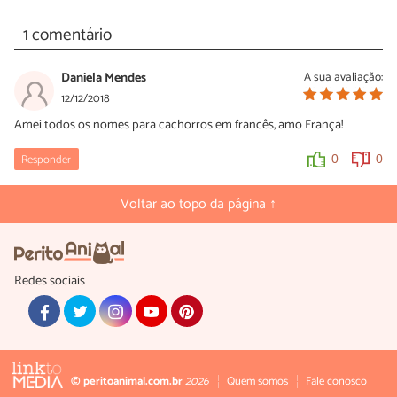
1 comentário
Daniela Mendes
A sua avaliação:
12/12/2018
Amei todos os nomes para cachorros em francês, amo França!
Responder
0
0
Voltar ao topo da página ↑
Redes sociais
© peritoanimal.com.br
2026
Quem somos
Fale conosco