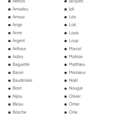
Aketus
Jacques
Amadeu
Joli
Amour
Léo
Ange
Loïc
Anne
Louis
Argent
Loup
Arthour
Marcel
Aubry
Matisse
Baguette
Matthieu
Baron
Monsieur
Baudelaire
Noël
Bizet
Nougat
Nijou
Olivier
Bleau
Omer
Brioche
Onix