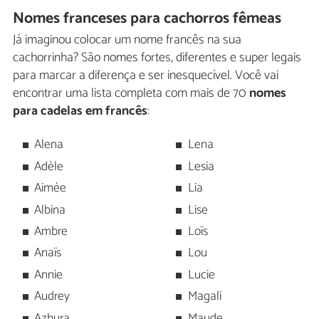
Nomes franceses para cachorros fêmeas
Já imaginou colocar um nome francês na sua
cachorrinha? São nomes fortes, diferentes e super legais
para marcar a diferença e ser inesquecível. Você vai
encontrar uma lista completa com mais de 70
nomes
para cadelas em francês
:
Alena
Lena
Adèle
Lesia
Aimée
Lia
Albina
Lise
Ambre
Loïs
Anaïs
Lou
Annie
Lucie
Audrey
Magali
Azhura
Maude