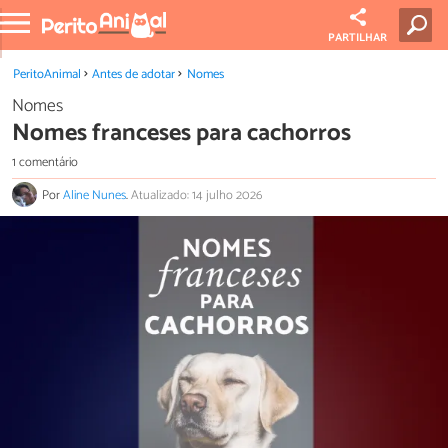
PARTILHAR
PeritoAnimal
Antes de adotar
Nomes
Nomes
Nomes franceses para cachorros
1 comentário
Por
Aline Nunes
.
Atualizado: 14 julho 2026