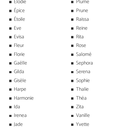
Élodie
Plume
Épice
Prune
Étoile
Raissa
Eve
Reine
Evisa
Rita
Fleur
Rose
Florie
Salomé
Gaëlle
Sephora
Gilda
Serena
Gisèle
Sophie
Harpe
Thalie
Harmonie
Théa
Ida
Zita
Irenea
Vanille
Jade
Yvette