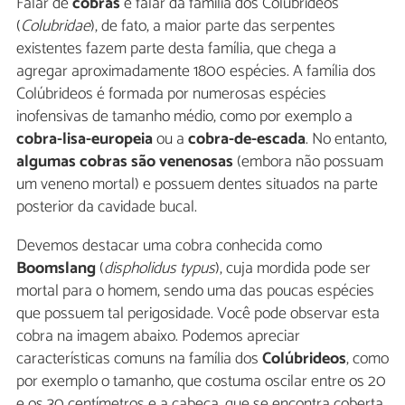
Falar de
cobras
é falar da família dos Colúbrideos
(
Colubridae
), de fato, a maior parte das serpentes
existentes fazem parte desta família, que chega a
agregar aproximadamente 1800 espécies. A família dos
Colúbrideos é formada por numerosas espécies
inofensivas de tamanho médio, como por exemplo a
cobra-lisa-europeia
ou a
cobra-de-escada
. No entanto,
algumas cobras são venenosas
(embora não possuam
um veneno mortal) e possuem dentes situados na parte
posterior da cavidade bucal.
Devemos destacar uma cobra conhecida como
Boomslang
(
dispholidus typus
), cuja mordida pode ser
mortal para o homem, sendo uma das poucas espécies
que possuem tal perigosidade. Você pode observar esta
cobra na imagem abaixo. Podemos apreciar
características comuns na família dos
Colúbrideos
, como
por exemplo o tamanho, que costuma oscilar entre os 20
e os 30 centímetros e a cabeça, que se encontra coberta