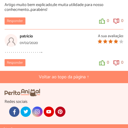
Artigo muito bem explicado,de muita utilidade para nosso
conhecmento...parabéns!
Responder
0
0
patricio
A sua avaliação:
01/02/2020
………………………………………………...
Responder
0
0
Voltar ao topo da página ↑
Redes sociais