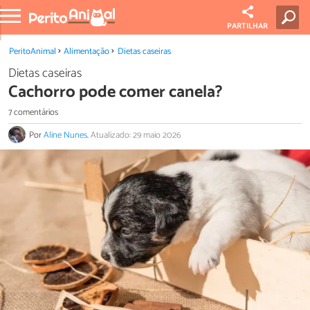
PARTILHAR
PeritoAnimal
Alimentação
Dietas caseiras
Dietas caseiras
Cachorro pode comer canela?
7 comentários
Por
Aline Nunes
.
Atualizado: 29 maio 2026