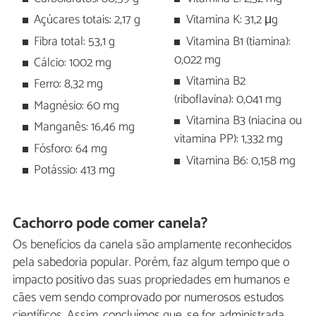
Açúcares totais: 2,17 g
Vitamina K: 31,2 μg
Fibra total: 53,1 g
Vitamina B1 (tiamina):
0,022 mg
Cálcio: 1002 mg
Vitamina B2
Ferro: 8,32 mg
(riboflavina): 0,041 mg
Magnésio: 60 mg
Vitamina B3 (niacina ou
Manganês: 16,46 mg
vitamina PP): 1,332 mg
Fósforo: 64 mg
Vitamina B6: 0,158 mg
Potássio: 413 mg
Cachorro pode comer canela?
Os benefícios da canela são amplamente reconhecidos
pela sabedoria popular. Porém, faz algum tempo que o
impacto positivo das suas propriedades em humanos e
cães vem sendo comprovado por numerosos estudos
científicos. Assim, concluímos que, se for administrada