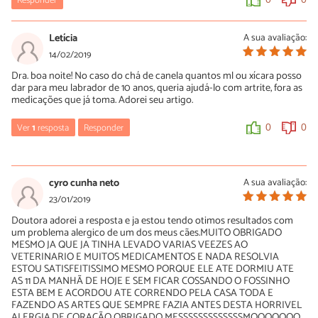
Responder
Letícia
A sua avaliação:
14/02/2019
Dra. boa noite! No caso do chá de canela quantos ml ou xícara posso
dar para meu labrador de 10 anos, queria ajudá-lo com artrite, fora as
medicações que já toma. Adorei seu artigo.
Ver
1
resposta
Responder
0
0
Luísa Savala
14/02/2019
cyro cunha neto
A sua avaliação:
Oi Letícia! Tal como referido no artigo: embora seja recomendado
23/01/2019
respeitar um limite de ½ colher de chá de canela por dia, não
Doutora adorei a resposta e ja estou tendo otimos resultados com
existe uma dosagem específica para todos os cães. A dose deve
um problema alergico de um dos meus cães.MUITO OBRIGADO
ser adequada segundo o objetivo de consumo, peso, tamanho e
MESMO JA QUE JA TINHA LEVADO VARIAS VEEZES AO
estado de saúde de cada animal. Portanto, é essencial que você
VETERINARIO E MUITOS MEDICAMENTOS E NADA RESOLVIA
consulte o seu veterinário antes de incluir qualquer suplemento
ESTOU SATISFEITISSIMO MESMO PORQUE ELE ATE DORMIU ATE
na dieta do seu animal de estimação, mesmo que seja um
AS 11 DA MANHÃ DE HOJE E SEM FICAR COSSANDO O FOSSINHO
produto natural. O profissional capacitado pode orientá-lo sobre
ESTA BEM E ACORDOU ATE CORRENDO PELA CASA TODA E
a quantidade necessária e a melhor forma de administração, para
FAZENDO AS ARTES QUE SEMPRE FAZIA ANTES DESTA HORRIVEL
obter um impacto positivo na saúde do seu companheiro.
ALERGIA.DE CORAÇÃO OBRIGADO MESSSSSSSSSSSSSMOOOOOOO.