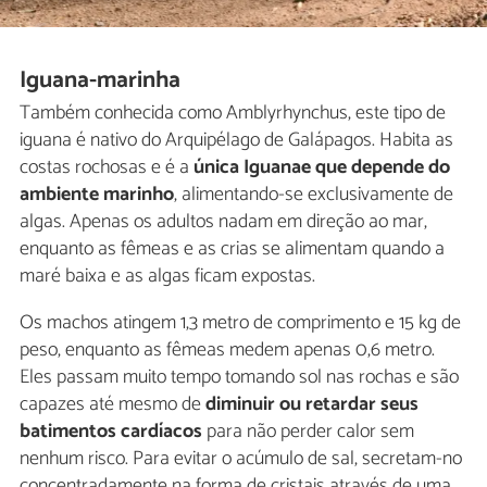
Iguana-marinha
Também conhecida como Amblyrhynchus, este tipo de
iguana é nativo do Arquipélago de Galápagos. Habita as
costas rochosas e é a
única Iguanae que depende do
ambiente marinho
, alimentando-se exclusivamente de
algas. Apenas os adultos nadam em direção ao mar,
enquanto as fêmeas e as crias se alimentam quando a
maré baixa e as algas ficam expostas.
Os machos atingem 1,3 metro de comprimento e 15 kg de
peso, enquanto as fêmeas medem apenas 0,6 metro.
Eles passam muito tempo tomando sol nas rochas e são
capazes até mesmo de
diminuir ou retardar seus
batimentos cardíacos
para não perder calor sem
nenhum risco. Para evitar o acúmulo de sal, secretam-no
concentradamente na forma de cristais através de uma