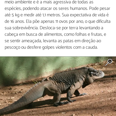
meio ambiente e é a mais agressiva de todas as
espécies, podendo atacar os seres humanos. Pode pesar
até 5 kg e medir até 1,1 metros. Sua expectativa de vida é
de 16 anos. Ela põe apenas 11 ovos por ano, o que dificulta
sua sobrevivência. Desloca-se por terra levantando a
cabeça em busca de alimentos, como folhas e frutas, e
se sentir ameaçada, levanta as patas em direção ao
pescoço ou desfere golpes violentos com a cauda.