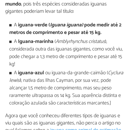
mundo
, pois três espécies consideradas iguanas
gigantes poderiam levar tal título:
A
iguana-verde
(
I
guana iguana)
pode medir até 2
metros de comprimento e pesar até 15 kg.
A
Iguana-marinha
(
Amblyrhynchus cristatus
),
considerada outra das iguanas gigantes, como você viu,
pode chegar a 1,3 metro de comprimento e pesar até 15
kg!
A
iguana-azul
ou iguana-da-grande-caimão (
Cyclura
lewisi
), nativa das Ilhas Cayman, por sua vez, pode
alcançar 1,5 metro de comprimento, mas seu peso
raramente ultrapassa os 14 kg. Sua aparência distinta e
coloração azulada são características marcantes.]
Agora que você conheceu diferentes tipos de iguanas e
viu quais são as iguanas gigantes, não perca o artigo no