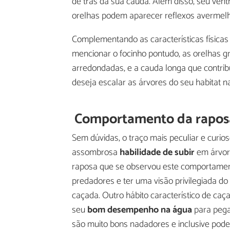
de trás da sua cauda. Além disso, seu ven
orelhas podem aparecer reflexos avermel
Complementando as características física
mencionar o focinho pontudo, as orelhas g
arredondadas, e a cauda longa que contribu
deseja escalar as árvores do seu habitat na
Comportamento da rapos
Sem dúvidas, o traço mais peculiar e curi
assombrosa
habilidade de subir
em árvore
raposa que se observou este comportament
predadores e ter uma visão privilegiada d
caçada. Outro hábito característico de c
seu
bom desempenho na água
para pega
são muito bons nadadores e inclusive pode