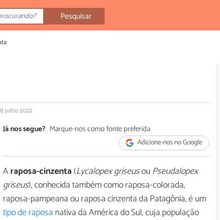
Pesquisar
nta
18 julho 2022
Já nos segue?
Marque-nos como fonte preferida
Adicione-nos no Google
A
raposa-cinzenta
(
Lycalopex griseus
ou
Pseudalopex
griseus
), conhecida também como raposa-colorada,
raposa-pampeana ou raposa cinzenta da Patagônia, é um
tipo de raposa
nativa da América do Sul, cuja população