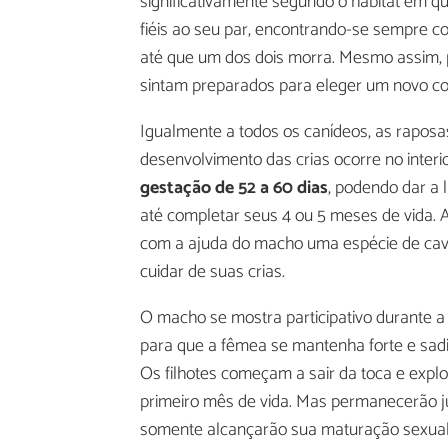
significativamente segundo o habitat em q
fiéis ao seu par, encontrando-se sempre 
até que um dos dois morra. Mesmo assim,
sintam preparados para eleger um novo co
Igualmente a todos os canídeos, as rapos
desenvolvimento das crias ocorre no inter
gestação de 52 a 60 dias
, podendo dar a 
até completar seus 4 ou 5 meses de vida. A
com a ajuda do macho uma espécie de caver
cuidar de suas crias.
O macho se mostra participativo durante a 
para que a fêmea se mantenha forte e sadia
Os filhotes começam a sair da toca e expl
primeiro mês de vida. Mas permanecerão 
somente alcançarão sua maturação sexual a