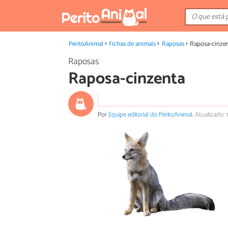
PeritoAnimal
Fichas de animais
Raposas
Raposa-cinze
Raposas
Raposa-cinzenta
Por
Equipe editorial do PeritoAnimal
.
Atualizado: 