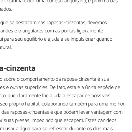
tre costuma exibir uma cor esbranquiçada, e próximo das
hados.
s que se destacam nas raposas-cinzentas, devemos
randes e triangulares com as pontas ligeiramente
i para seu equilíbrio e ajuda a se impulsionar quando
tural.
a-cinzenta
oso sobre o comportamento da raposa-cinzenta é sua
s e outras superfícies. De fato, esta é a única espécie de
o, que claramente lhe ajuda a escapar de possíveis
o seu próprio habitat, colaborando também para uma melhor
aça das raposas-cinzentas é que podem levar vantagem com
r suas presas, impedindo que escapem. Estes canídeos
m usar a água para se refrescar durante os dias mais