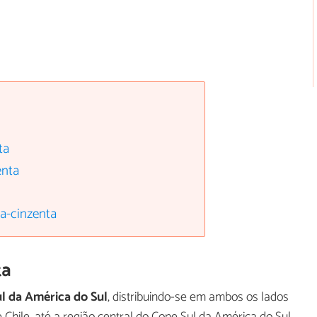
ta
enta
a-cinzenta
ta
ul da América do Sul
, distribuindo-se em ambos os lados
 Chile, até a região central do Cone Sul da América do Sul,