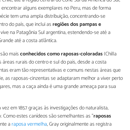
l encontrar alguns exemplares no Peru, mas de forma
pécie tem uma ampla distribuição, concentrando-se
tro do país, que inclui as
regiões dos pampas e
ive na Patagônia Sul argentina, estendendo-se até a
Grande até a costa atlântica.
 são mais
conhecidos como raposas-coloradas
(Chilla
áreas rurais do centro e sul do país, desde a costa
zentas eram tão representativas e comuns nestas áreas que
le, as raposas-cinzentas se adaptaram melhor a viver perto
ugares, mas a caça ainda é uma grande ameaça para sua
a vez em 1857 graças às investigações do naturalista,
y. Como estes canídeos são semelhantes as "
raposas
ente a
raposa vermelha
, Gray originalmente as registra