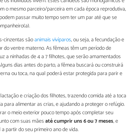
ue os indivíduos vivem. Estes canídeos são monogâmicos e
com o mesmo parceiro/parceira em cada época reprodutiva,
 podem passar muito tempo sem ter um par até que se
mpanheiro(a).
as-cinzentas são
animais vivíparos
, ou seja, a fecundação e
ior do ventre materno. As fêmeas têm um período de
luz a ninhadas de 4 a 7 filhotes, que serão amamentados
lguns dias antes do parto, a fêmea buscará ou construirá
na ou toca, na qual poderá estar protegida para parir e
lactação e criação dos filhotes, trazendo comida até a toca
 para alimentar as crias, e ajudando a proteger o refúgio.
orar o meio exterior pouco tempo após completar seu
junto com suas mães
até cumprir uns 6 ou 7 meses
, e
 partir do seu primeiro ano de vida.