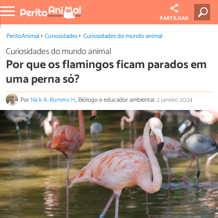
PARTILHAR
PeritoAnimal
Curiosidades
Curiosidades do mundo animal
Curiosidades do mundo animal
Por que os flamingos ficam parados em
uma perna só?
Por
Nick A. Romero H.
, Biólogo e educador ambiental.
2 janeiro 2024