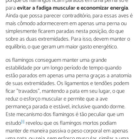
porque os flamingos ficam parados em uma perna só é
para
evitar a fadiga muscular e economizar energia
.
Ainda que possa parecer contraditório, para essas aves é
mais cômodo adormecerem em apenas uma perna ou
simplesmente ficarem paradas nesta posição, do que
sobre as duas extremidades. Para isso, devem manter o
equilíbrio, o que geram um maior gasto energético.
os flamingos conseguem manter uma grande
estabilidade por um longo período de tempo quando
estão parados em apenas uma perna graças a anatomia
de suas extremidades. Os ligamentos e tendões podem
ficar "travados", mantendo a pata em seu lugar, o que
reduz o esforço muscular e permite que a ave
permaneça parada e estável, inclusive quando dorme.
Este mecanismo dos flamingos é tão peculiar que um
[1]
estudo
revelou que os flamingos mortos podiam
manter de maneira passiva o peso corporal em apenas
uma pata, ou seja, sem esforço muscular, similar a uma