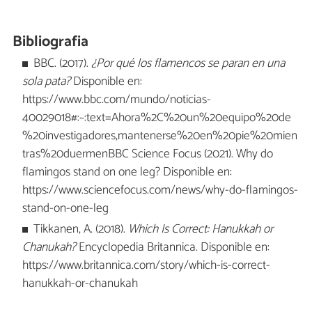
Bibliografia
BBC. (2017).
¿Por qué los flamencos se paran en una
sola pata?
Disponible en:
https://www.bbc.com/mundo/noticias-
40029018#:~:text=Ahora%2C%20un%20equipo%20de
%20investigadores,mantenerse%20en%20pie%20mien
tras%20duermenBBC Science Focus (2021). Why do
flamingos stand on one leg? Disponible en:
https://www.sciencefocus.com/news/why-do-flamingos-
stand-on-one-leg
Tikkanen, A. (2018).
Which Is Correct: Hanukkah or
Chanukah?
Encyclopedia Britannica. Disponible en:
https://www.britannica.com/story/which-is-correct-
hanukkah-or-chanukah