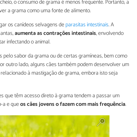
 cheio, o consumo de grama é menos frequente. Portanto, a
ver a grama como uma fonte de alimento.
gar os canídeos selvagens de
parasitas intestinais
. A
lantas,
aumenta as contrações intestinais
, envolvendo
r infectando o animal.
os pelo sabor da grama ou de certas gramíneas, bem como
Por outro lado, alguns cães também podem desenvolver um
relacionado à mastigação de grama, embora isto seja
cães que têm acesso direto à grama tendem a passar um
o-a e que
os cães jovens o fazem com mais frequência
.