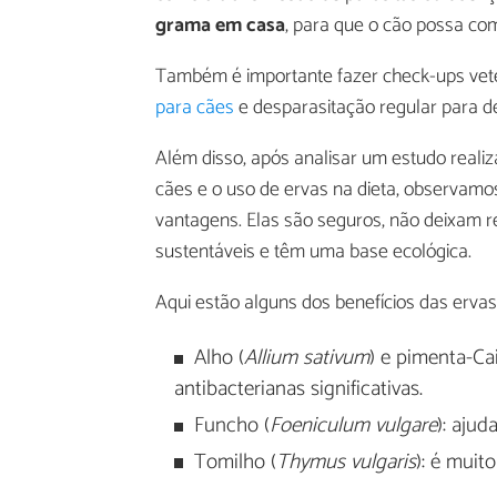
grama em casa
, para que o cão possa co
Também é importante fazer check-ups vete
para cães
e desparasitação regular para de
Além disso, após analisar um estudo reali
cães e o uso de ervas na dieta, observamo
vantagens. Elas são seguros, não deixam r
sustentáveis e têm uma base ecológica.
Aqui estão alguns dos benefícios das erva
Alho (
Allium sativum
) e pimenta-Ca
antibacterianas significativas.
Funcho (
Foeniculum vulgare
): ajud
Tomilho (
Thymus vulgaris
): é muito