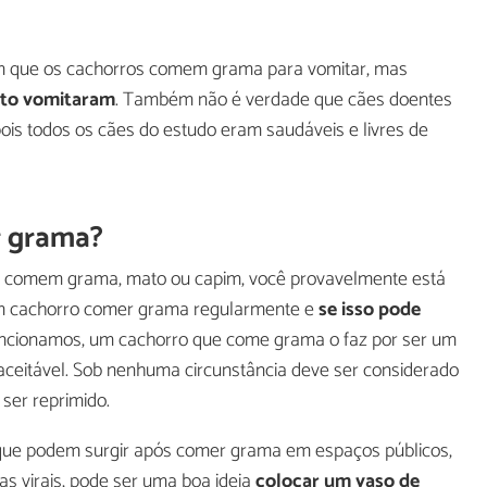
rem que os cachorros comem grama para vomitar, mas
ato vomitaram
. Também não é verdade que cães doentes
is todos os cães do estudo eram saudáveis e livres de
r grama?
s comem grama, mato ou capim, você provavelmente está
um cachorro comer grama regularmente e
se isso pode
ncionamos, um cachorro que come grama o faz por ser um
eitável. Sob nenhuma circunstância deve ser considerado
er reprimido.
 que podem surgir após comer grama em espaços públicos,
s virais, pode ser uma boa ideia
colocar um vaso de