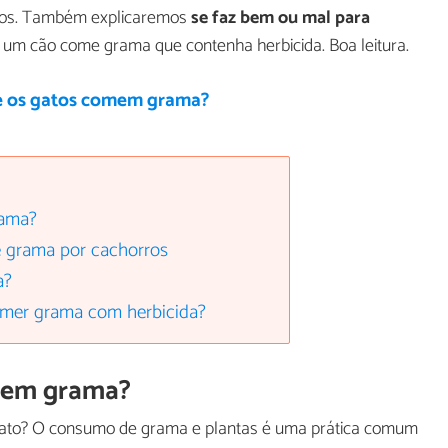
icos. Também explicaremos
se faz bem ou mal para
 um cão come grama que contenha herbicida. Boa leitura.
e os gatos comem grama?
rama?
e grama por cachorros
a?
omer grama com herbicida?
mem grama?
mato? O consumo de grama e plantas é uma prática comum