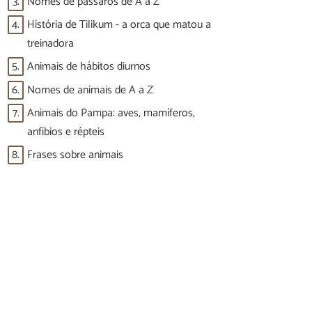
3.
Nomes de pássaros de A a Z
4.
História de Tilikum - a orca que matou a
treinadora
5.
Animais de hábitos diurnos
6.
Nomes de animais de A a Z
7.
Animais do Pampa: aves, mamíferos,
anfíbios e répteis
8.
Frases sobre animais