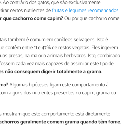
). Ao contrário dos gatos, que são exclusivamente
tirar certos nutrientes de
frutas e legumes recomendados
r que cachorro come capim?
Ou por que cachorro come
etais também é comum em canídeos selvagens. Isto é
ue contêm entre 11 e 47% de restos vegetais. Eles ingerem
uas presas, na maioria animais herbívoros. Isto, combinado
ossem cada vez mais capazes de assimilar este tipo de
es não conseguem digerir totalmente a grama
.
ama?
Algumas hipóteses ligam este comportamento à
ito com alguns dos nutrientes presentes no capim, grama ou
s mostram que este comportamento está diretamente
achorros geralmente comem grama quando têm fome
.