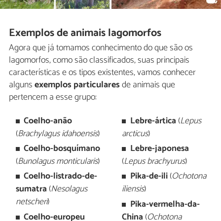
Exemplos de animais lagomorfos
Agora que já tomamos conhecimento do que são os
lagomorfos, como são classificados, suas principais
características e os tipos existentes, vamos conhecer
alguns
exemplos particulares
de animais que
pertencem a esse grupo:
Coelho-anão
Lebre-ártica
(
Lepus
(
Brachylagus idahoensis
)
arcticus
)
Coelho-bosquímano
Lebre-japonesa
(
Bunolagus monticularis
)
(
Lepus brachyurus
)
Coelho-listrado-de-
Pika-de-ili
(
Ochotona
sumatra
(
Nesolagus
iliensis
)
netscheri
)
Pika-vermelha-da-
Coelho-europeu
China
(
Ochotona