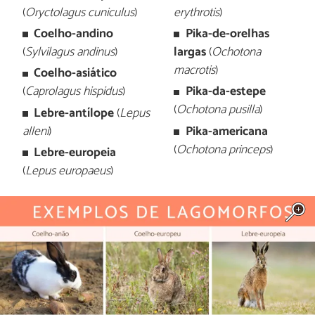
(
Oryctolagus cuniculus
)
erythrotis
)
Coelho-andino
Pika-de-orelhas
(
Sylvilagus andinus
)
largas
(
Ochotona
macrotis
)
Coelho-asiático
(
Caprolagus hispidus
)
Pika-da-estepe
(
Ochotona pusilla
)
Lebre-antílope
(
Lepus
alleni
)
Pika-americana
(
Ochotona princeps
)
Lebre-europeia
(
Lepus europaeus
)