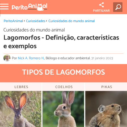
PARTILHAR
PeritoAnimal
Curiosidades
Curiosidades do mundo animal
Curiosidades do mundo animal
Lagomorfos - Definição, características
e exemplos
Por
Nick A. Romero H.
, Biólogo e educador ambiental.
31 janeiro 2023