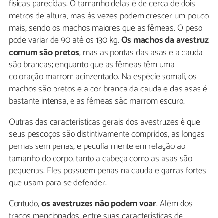
físicas parecidas. O tamanho delas é de cerca de dois
metros de altura, mas às vezes podem crescer um pouco
mais, sendo os machos maiores que as fêmeas. O peso
pode variar de 90 até os 130 kg.
Os machos da avestruz
comum são pretos
, mas as pontas das asas e a cauda
são brancas; enquanto que as fêmeas têm uma
coloração marrom acinzentado. Na espécie somali, os
machos são pretos e a cor branca da cauda e das asas é
bastante intensa, e as fêmeas são marrom escuro.
Outras das características gerais dos avestruzes é que
seus pescoços são distintivamente compridos, as longas
pernas sem penas, e peculiarmente em relação ao
tamanho do corpo, tanto a cabeça como as asas são
pequenas. Eles possuem penas na cauda e garras fortes
que usam para se defender.
Contudo,
os avestruzes não podem voar
. Além dos
traços mencionados, entre suas características de