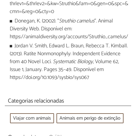
thrlev1=&thrlev2=&kw=Struthio&fam=0&gen=0&spc=&
cmn=&reg=0&cty=0
Donegan, K. (2002). "
Struthio camelus
". Animal
Diversity Web. Disponível em:
https://animaldiversity.org/accounts/Struthio_camelus/
Jordan V. Smith, Edward L. Braun, Rebecca T. Kimball.
(2013). Ratite Nonmonophyly: Independent Evidence
from 40 Novel Loci.
Systematic Biology
, Volume 62,
Issue 1, January. Pages 35–49. Disponível em
https://doi.org/10.1093/sysbio/sys067
Categorias relacionadas
Viajar com animais
Animais em perigo de extinção