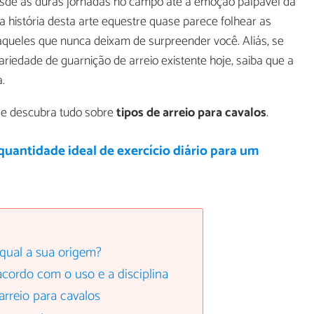
sde as duras jornadas no campo até a emoção palpável da
a história desta arte equestre quase parece folhear as
 daqueles que nunca deixam de surpreender você. Aliás, se
ariedade de guarnição de arreio existente hoje, saiba que a
.
l e descubra tudo sobre
tipos de arreio para cavalos
.
quantidade ideal de exercício diário para um
 qual a sua origem?
acordo com o uso e a disciplina
rreio para cavalos