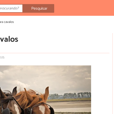
Pesquisar
ara cavalos
avalos
025