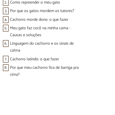
2.
Como repreender o meu gato
3.
Por que os gatos mordem os tutores?
4.
Cachorro morde dono: o que fazer
5.
Meu gato faz cocô na minha cama -
Causas e soluções
6.
Linguagem do cachorro e os sinais de
calma
7.
Cachorro latindo: o que fazer
8.
Por que meu cachorro fica de barriga pra
cima?