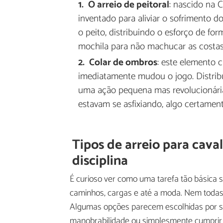
O arreio de peitoral
: nascido na C
inventado para aliviar o sofrimento d
o peito, distribuindo o esforço de 
mochila para não machucar as costas
Colar de ombros
: este elemento 
imediatamente mudou o jogo. Distribu
uma ação pequena mas revolucionária
estavam se asfixiando, algo certamen
Tipos de arreio para cava
disciplina
É curioso ver como uma tarefa tão básica 
caminhos, cargas e até a moda. Nem todas
Algumas opções parecem escolhidas por s
manobrabilidade ou simplesmente cumprir co