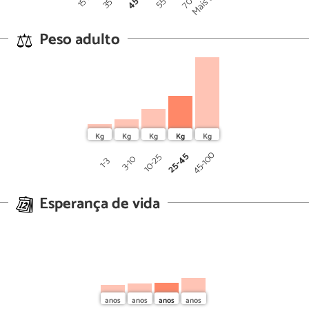
Peso adulto
45-100
25-45
10-25
3-10
1-3
Esperança de vida