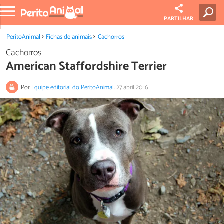
PARTILHAR
PeritoAnimal
Fichas de animais
Cachorros
Cachorros
American Staffordshire Terrier
Por
Equipe editorial do PeritoAnimal
.
27 abril 2016