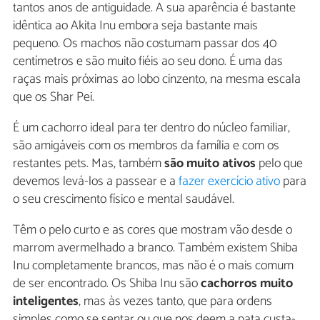
tantos anos de antiguidade. A sua aparência é bastante
idêntica ao Akita Inu embora seja bastante mais
pequeno. Os machos não costumam passar dos 40
centímetros e são muito fiéis ao seu dono. É uma das
raças mais próximas ao lobo cinzento, na mesma escala
que os Shar Pei.
É um cachorro ideal para ter dentro do núcleo familiar,
são amigáveis com os membros da família e com os
restantes pets. Mas, também
são muito ativos
pelo que
devemos levá-los a passear e a
fazer exercício ativo
para
o seu crescimento físico e mental saudável.
Têm o pelo curto e as cores que mostram vão desde o
marrom avermelhado a branco. Também existem Shiba
Inu completamente brancos, mas não é o mais comum
de ser encontrado. Os Shiba Inu são
cachorros muito
inteligentes
, mas às vezes tanto, que para ordens
simples como se sentar ou que nos deem a pata custa-