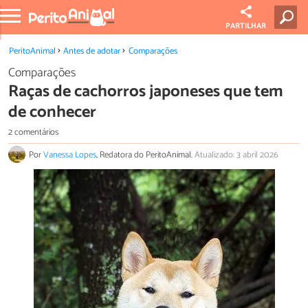
PARTILHAR
PeritoAnimal
Antes de adotar
Comparações
Comparações
Raças de cachorros japoneses que tem
de conhecer
2 comentários
Por
Vanessa Lopes
, Redatora do PeritoAnimal.
Atualizado: 3 abril 2026