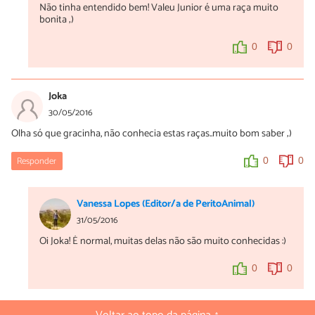
Não tinha entendido bem! Valeu Junior é uma raça muito
bonita ;)
0
0
Joka
30/05/2016
Olha só que gracinha, não conhecia estas raças..muito bom saber ;)
Responder
0
0
Vanessa Lopes (Editor/a de PeritoAnimal)
31/05/2016
Oi Joka! É normal, muitas delas não são muito conhecidas :)
0
0