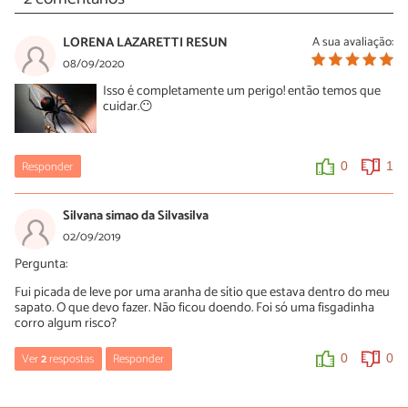
LORENA LAZARETTI RESUN
A sua avaliação:
08/09/2020
Isso é completamente um perigo! então temos que
cuidar.😶
Responder
0
1
Silvana simao da Silvasilva
02/09/2019
Pergunta:
Fui picada de leve por uma aranha de sítio que estava dentro do meu
sapato. O que devo fazer. Não ficou doendo. Foi só uma fisgadinha
corro algum risco?
Ver
2
respostas
Responder
0
0
Luísa Savala