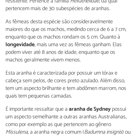
resistente. Pertence à família
Hexathelidae
, da qual
pertencem mais de 30 subespécies de aranhas.
As fêmeas desta espécie são consideravelmente
maiores do que os machos, medindo cerca de 6 a 7 cm,
enquanto que os machos rondam os 5 cm. Quanto à
longevidade
, mais uma vez as fêmeas ganham. Elas
podem viver até 8 anos de idade, enquanto que os
machos geralmente vivem menos.
Esta aranha é caracterizada por possuir um tórax e
cabeça sem pelos, de cores preto azulado. Além disso,
tem um aspecto brilhante e tem abdômen marrom, nos
quais tem pequenas camadas.
É importante ressaltar que a
aranha de Sydney
possui
um aspecto semelhante a outras aranhas Australianas,
como por exemplo as que pertencem ao gênero
Missulena
, a aranha negra comum (
Badumna insignis
) ou