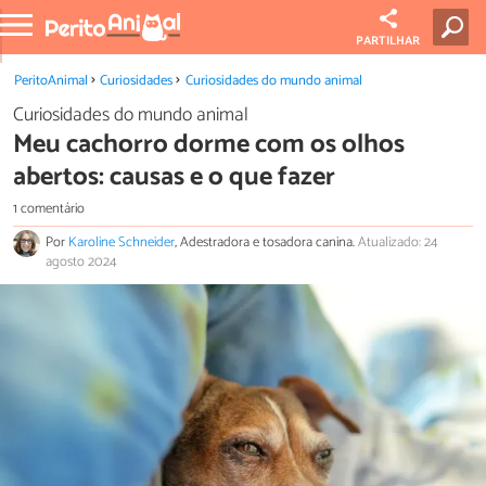
PARTILHAR
PeritoAnimal
Curiosidades
Curiosidades do mundo animal
Curiosidades do mundo animal
Meu cachorro dorme com os olhos
abertos: causas e o que fazer
1 comentário
Por
Karoline Schneider
, Adestradora e tosadora canina.
Atualizado: 24
agosto 2024