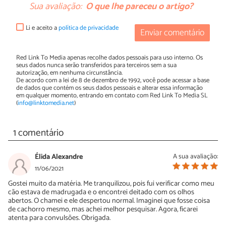
Sua avaliação:
O que lhe pareceu o artigo?
Li e aceito a
política de privacidade
Enviar comentário
Red Link To Media apenas recolhe dados pessoais para uso interno. Os
seus dados nunca serão transferidos para terceiros sem a sua
autorização, em nenhuma circunstância.
De acordo com a lei de 8 de dezembro de 1992, você pode acessar a base
de dados que contém os seus dados pessoais e alterar essa informação
em qualquer momento, entrando em contato com Red Link To Media SL
(
info@linktomedia.net
)
1 comentário
Élida Alexandre
A sua avaliação:
11/06/2021
Gostei muito da matéria. Me tranquilizou, pois fui verificar como meu
cão estava de madrugada e o encontrei deitado com os olhos
abertos. O chamei e ele despertou normal. Imaginei que fosse coisa
de cachorro mesmo, mas achei melhor pesquisar. Agora, ficarei
atenta para convulsões. Obrigada.