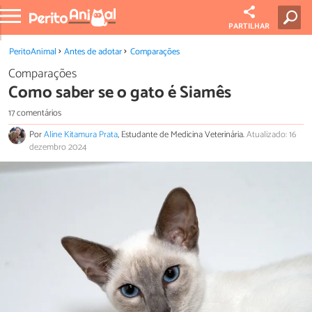
PARTILHAR
PeritoAnimal
Antes de adotar
Comparações
Comparações
Como saber se o gato é Siamês
17 comentários
Por
Aline Kitamura Prata
, Estudante de Medicina Veterinária.
Atualizado: 16
dezembro 2024