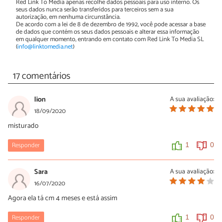
Red Link To Media apenas recolhe dados pessoais para uso interno. Os
seus dados nunca serão transferidos para terceiros sem a sua
autorização, em nenhuma circunstância.
De acordo com a lei de 8 de dezembro de 1992, você pode acessar a base
de dados que contém os seus dados pessoais e alterar essa informação
em qualquer momento, entrando em contato com Red Link To Media SL
(
info@linktomedia.net
)
17 comentários
lion
A sua avaliação:
18/09/2020
misturado
Responder
1
0
Sara
A sua avaliação:
16/07/2020
Agora ela tá cm 4 meses e está assim
Responder
1
0