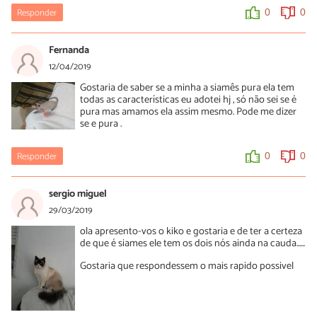
Responder
0
0
Fernanda
12/04/2019
Gostaria de saber se a minha a siamês pura ela tem
todas as características eu adotei hj , só não sei se é
pura mas amamos ela assim mesmo. Pode me dizer
se e pura .
Responder
0
0
sergio miguel
29/03/2019
ola apresento-vos o kiko e gostaria e de ter a certeza
de que é siames ele tem os dois nós ainda na cauda......
Gostaria que respondessem o mais rapido possivel