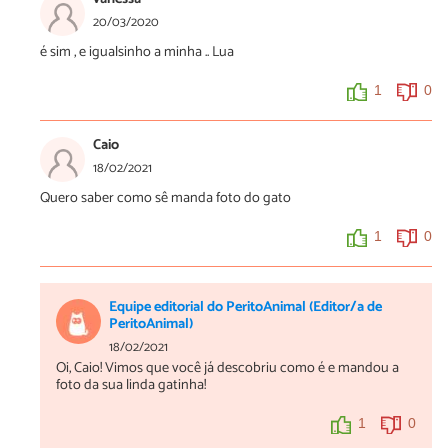
20/03/2020
é sim , e igualsinho a minha .. Lua
1
0
Caio
18/02/2021
Quero saber como sê manda foto do gato
1
0
Equipe editorial do PeritoAnimal (Editor/a de
PeritoAnimal)
18/02/2021
Oi, Caio! Vimos que você já descobriu como é e mandou a
foto da sua linda gatinha!
1
0