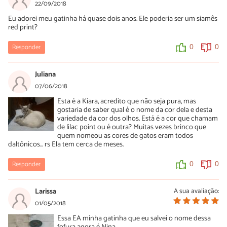
22/09/2018
Eu adorei meu gatinha há quase dois anos. Ele poderia ser um siamês
red print?
Responder
0
0
Juliana
07/06/2018
Esta é a Kiara, acredito que não seja pura, mas
gostaria de saber qual é o nome da cor dela e desta
variedade da cor dos olhos. Está é a cor que chamam
de lilac point ou é outra? Muitas vezes brinco que
quem nomeou as cores de gatos eram todos
daltônicos... rs Ela tem cerca de meses.
Responder
0
0
Larissa
A sua avaliação:
01/05/2018
Essa EA minha gatinha que eu salvei o nome dessa