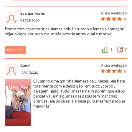
evanoir xavier
A sua avaliação:
03/02/2020
filhote com caracteristica siames pois é cruzado é femea e começou
mijar pingos por tudo o que não ocorria antes, qual o motivo
Responder
1
0
Carol
A sua avaliação:
19/01/2020
Oi , tenho uma gatinha siamesa de 2 meses , ela bate
totalmente com a descrição , em tudo , corpo ,
pelagem , jeito , tudo , mas tem um porém que estou
pensativa , em algumas das patas tem manchas
brancas , ela pode ser siamesa pura mesmo tendo as
manchas?