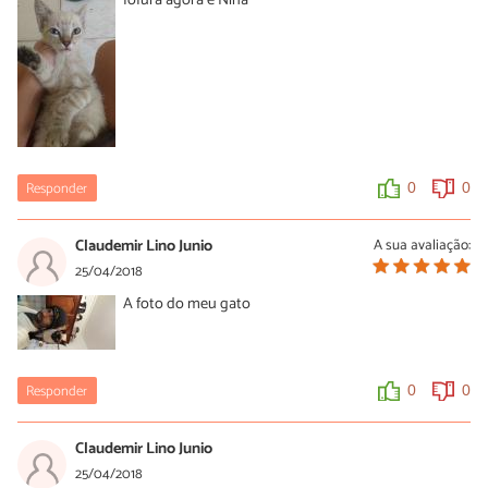
fofura agora é Nina
Responder
0
0
Claudemir Lino Junio
A sua avaliação:
25/04/2018
A foto do meu gato
Responder
0
0
Claudemir Lino Junio
25/04/2018