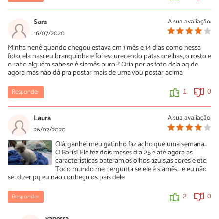
Sara
A sua avaliação:
16/07/2020
Minha nenê quando chegou estava cm 1 mês e 14 dias como nessa
foto, ela nasceu branquinha e foi escurecendo patas orelhas, o rosto e
o rabo alguém sabe se é siamês puro ? Qria por as foto dela aq de
agora mas não dá pra postar mais de uma vou postar acima
Responder
1
0
Laura
A sua avaliação:
26/02/2020
Olá, ganhei meu gatinho faz acho que uma semana...
O Boris!! Ele fez dois meses dia 25 e até agora as
características bateram,os olhos azuis,as cores e etc.
Todo mundo me pergunta se ele é siamês... e eu não
sei dizer pq eu não conheço os pais dele
Responder
2
0
vanessa