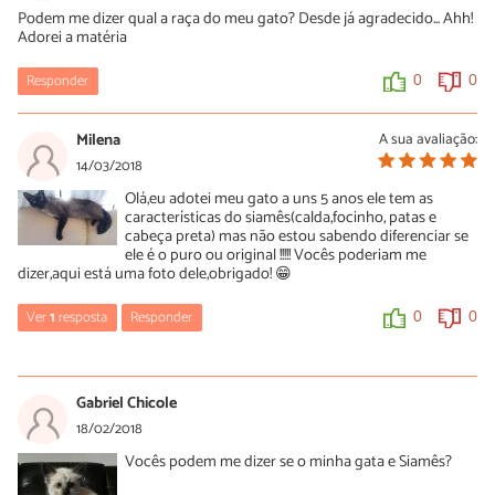
Podem me dizer qual a raça do meu gato? Desde já agradecido... Ahh!
Adorei a matéria
Responder
0
0
Milena
A sua avaliação:
14/03/2018
Olá,eu adotei meu gato a uns 5 anos ele tem as
características do siamês(calda,focinho, patas e
cabeça preta) mas não estou sabendo diferenciar se
ele é o puro ou original !!!!! Vocês poderiam me
dizer,aqui está uma foto dele,obrigado! 😁
Ver
1
resposta
Responder
0
0
Aline Kitamura Prata
22/03/2018
Gabriel Chicole
Olá, Milena.
18/02/2018
Apesar de ter o gene siamês, ele é um pouco mais escuro que o
Vocês podem me dizer se o minha gata e Siamês?
Siamês puro, então é um mestiço. De qualquer forma, ele é lindo