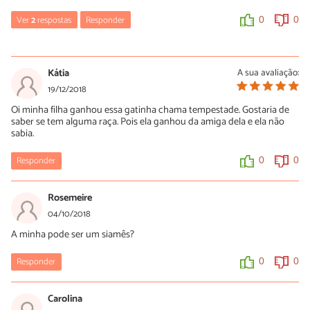
Ver
2
respostas
Responder
0
0
Franciele
19/04/2019
Kátia
A sua avaliação:
Não, ele é mistura de persa
19/12/2018
Oi minha filha ganhou essa gatinha chama tempestade. Gostaria de
0
0
saber se tem alguma raça. Pois ela ganhou da amiga dela e ela não
sabia.
Lucas
Responder
0
0
09/05/2019
Está me parecendo mais balinês , devido a cauda peluda . Vê
Rosemeire
fotos de balinês no Google imagens.
04/10/2018
0
0
A minha pode ser um siamês?
Responder
0
0
Carolina