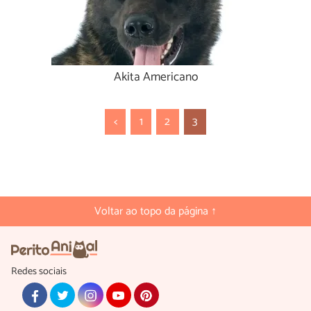
Akita Americano
<
1
2
3
Voltar ao topo da página ↑
Redes sociais