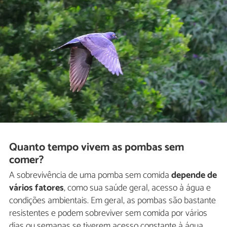
Quanto tempo vivem as pombas sem
comer?
A sobrevivência de uma pomba sem comida
depende de
vários fatores
, como sua saúde geral, acesso à água e
condições ambientais. Em geral, as pombas são bastante
resistentes e podem sobreviver sem comida por vários
dias ou semanas se tiverem acesso constante à água.