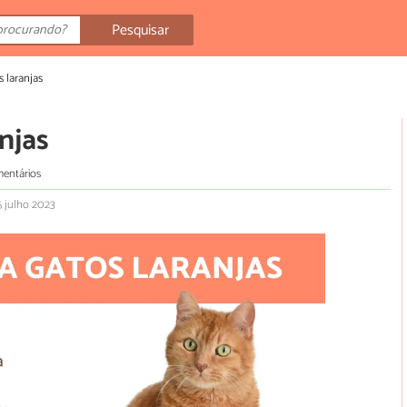
Pesquisar
 laranjas
njas
entários
5 julho 2023