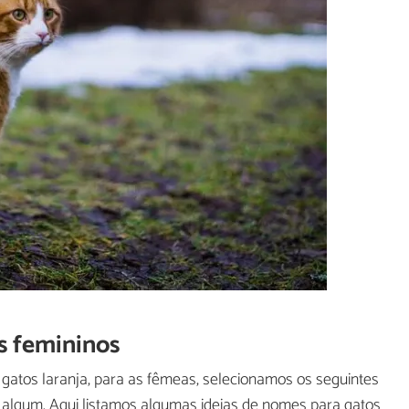
s femininos
s gatos laranja, para as fêmeas, selecionamos os seguintes
 algum. Aqui listamos algumas ideias de nomes para gatos