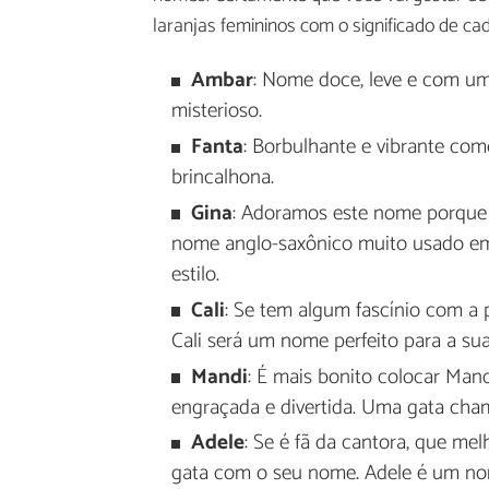
laranjas femininos com o significado de ca
Ambar
: Nome doce, leve e com u
misterioso.
Fanta
: Borbulhante e vibrante como
brincalhona.
Gina
: Adoramos este nome porque 
nome anglo-saxônico muito usado em 
estilo.
Cali
: Se tem algum fascínio com a 
Cali será um nome perfeito para a su
Mandi
: É mais bonito colocar Man
engraçada e divertida. Uma gata ch
Adele
: Se é fã da cantora, que mel
gata com o seu nome. Adele é um nome