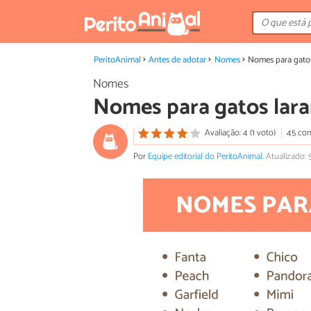
PeritoAnimal
Antes de adotar
Nomes
Nomes para gatos
Nomes
Nomes para gatos lara
Avaliação: 4 (1 voto)
45 com
Por
Equipe editorial do PeritoAnimal
.
Atualizado: 